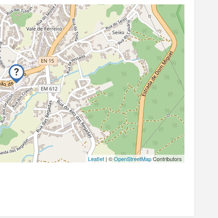
Leaflet
| ©
OpenStreetMap
Contributors