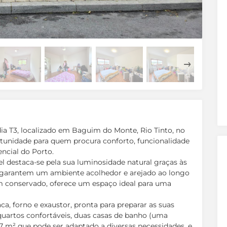
a T3, localizado em Baguim do Monte, Rio Tinto, no
unidade para quem procura conforto, funcionalidade
encial do Porto.
l destaca-se pela sua luminosidade natural graças às
e garantem um ambiente acolhedor e arejado ao longo
m conservado, oferece um espaço ideal para uma
a, forno e exaustor, pronta para preparar as suas
 quartos confortáveis, duas casas de banho (uma
 m² que pode ser adaptado a diversas necessidades, e