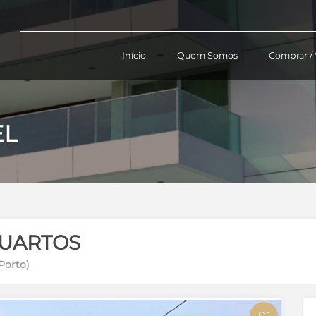
Início
Quem Somos
Comprar / 
EL
QUARTOS
Porto)