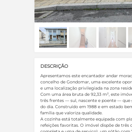
DESCRIÇÃO
Apresentamos este encantador andar moradi
concelho de Gondomar, uma excelente oport
e uma localização privilegiada na zona resid
Com uma área bruta de 92,33 m², este imóve
três frentes — sul, nascente e poente — qu
do dia. Construído em 1988 e em estado be
família que valoriza qualidade.
A cozinha está totalmente equipada com plac
refeições favoritas. O imóvel dispõe de três
completa e uma de serviço), um sótão com 7