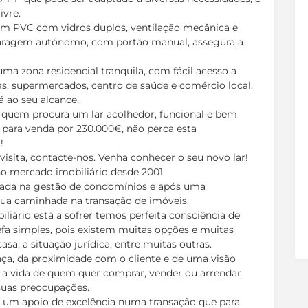
ivre.
 em PVC com vidros duplos, ventilação mecânica e
garagem autónomo, com portão manual, assegura a
uma zona residencial tranquila, com fácil acesso a
las, supermercados, centro de saúde e comércio local.
á ao seu alcance.
a quem procura um lar acolhedor, funcional e bem
para venda por 230.000€, não perca esta
!
sita, contacte-nos. Venha conhecer o seu novo lar!
 mercado imobiliário desde 2001.
zada na gestão de condomínios e após uma
 sua caminhada na transação de imóveis.
iário está a sofrer temos perfeita consciência de
efa simples, pois existem muitas opções e muitas
casa, a situação jurídica, entre muitas outras.
ça, da proximidade com o cliente e de uma visão
r a vida de quem quer comprar, vender ou arrendar
suas preocupações.
 um apoio de excelência numa transação que para